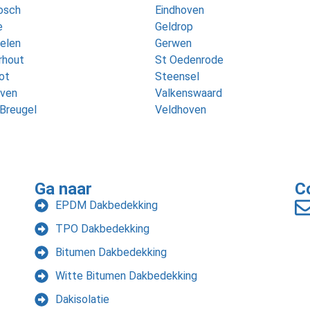
osch
Eindhoven
e
Geldrop
elen
Gerwen
rhout
St Oedenrode
ot
Steensel
oven
Valkenswaard
Breugel
Veldhoven
Ga naar
C
EPDM Dakbedekking
TPO Dakbedekking
Bitumen Dakbedekking
Witte Bitumen Dakbedekking
Dakisolatie