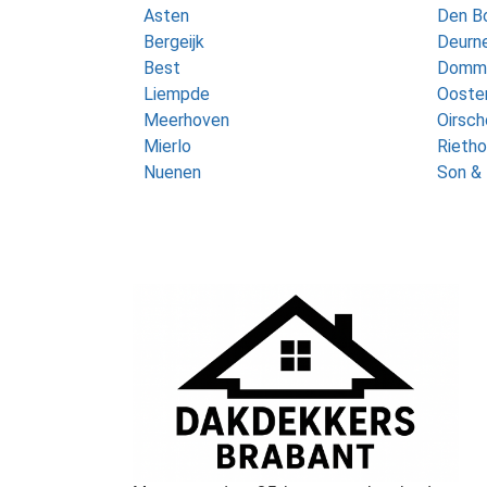
Asten
Den B
Bergeijk
Deurn
Best
Domm
Liempde
Ooste
Meerhoven
Oirsch
Mierlo
Rieth
Nuenen
Son & 